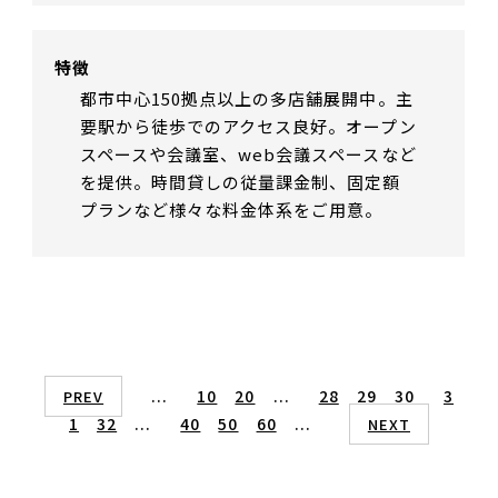
特徴
都市中心150拠点以上の多店舗展開中。主
要駅から徒歩でのアクセス良好。オープン
スペースや会議室、web会議スペースなど
を提供。時間貸しの従量課金制、固定額
プランなど様々な料金体系をご用意。
...
10
20
...
28
29
30
3
PREV
1
32
...
40
50
60
...
NEXT