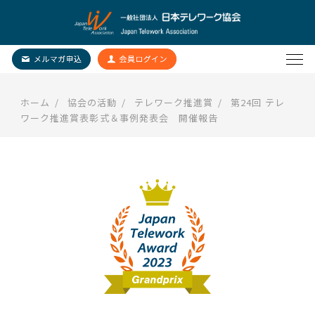
ホーム
協会の活動
テレワーク推進賞
第24回 テレ
ワーク推進賞表彰式＆事例発表会 開催報告