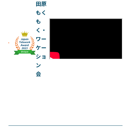
田原
もく
も
く・
ワー
ケー
ショ
ン
会