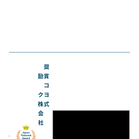
奨
励賞
コ
クヨ
株式
会
社