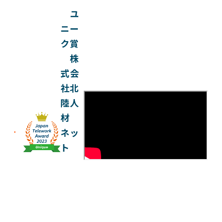
ユ
ニー
ク賞
株
式会
社北
陸人
材
ネッ
ト