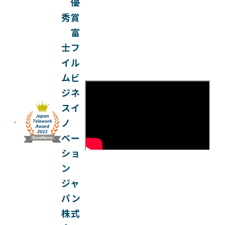
優
秀賞
富
士フ
イル
ムビ
ジネ
スイ
ノ
ベー
ショ
ン
ジャ
パン
株式