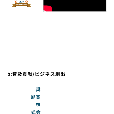
b:普及貢献/ビジネス創出
奨
励賞
株
式会