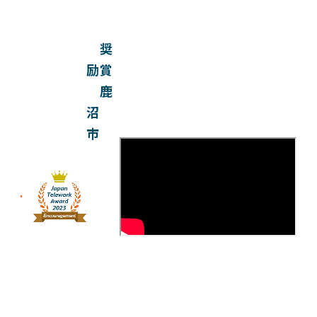
奨
励賞
鹿
沼
市