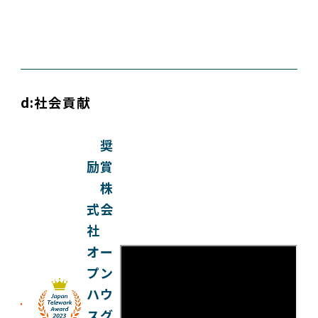
d:社会貢献
奨
励賞
株
式会
社
オー
プン
ハウ
スグ