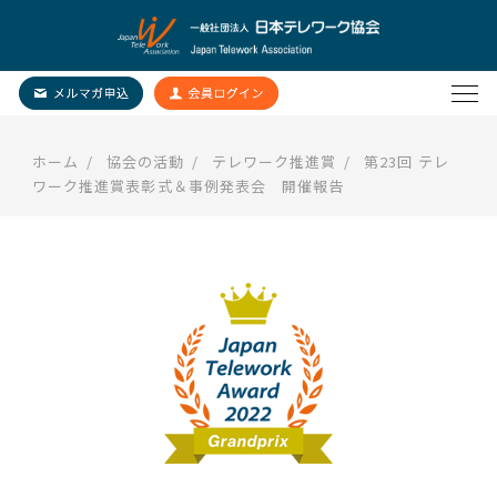
ホーム
協会の活動
テレワーク推進賞
第23回 テレ
ワーク推進賞表彰式＆事例発表会 開催報告