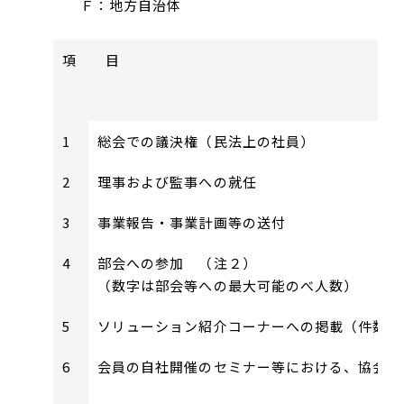
Ｆ：地方自治体
項 目
1
総会での議決権（民法上の社員）
2
理事および監事への就任
3
事業報告・事業計画等の送付
4
部会への参加 （注２）
（数字は部会等への最大可能のべ人数）
5
ソリューション紹介コーナーへの掲載（件数）
6
会員の自社開催のセミナー等における、協会講