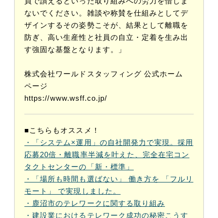
員で讃えるといった取り組みへの労力を惜しま
ないでください。雑談や称賛を仕組みとしてデ
ザインするその姿勢こそが、結果として離職を
防ぎ、高い生産性と社員の自立・定着を生み出
す強固な基盤となります。」
株式会社ワールドスタッフィング 公式ホーム
ページ
https://www.wsff.co.jp/
■こちらもオススメ！
・「システム×運用」の自社開発力で実現。採用
応募20倍・離職率半減を叶えた、完全在宅コン
タクトセンターの「新・標準」
・「場所も時間も選ばない」 働き方を 「フルリ
モート」 で実現しました。
・鹿沼市のテレワークに関する取り組み
・建設業におけるテレワーク成功の秘密こうす