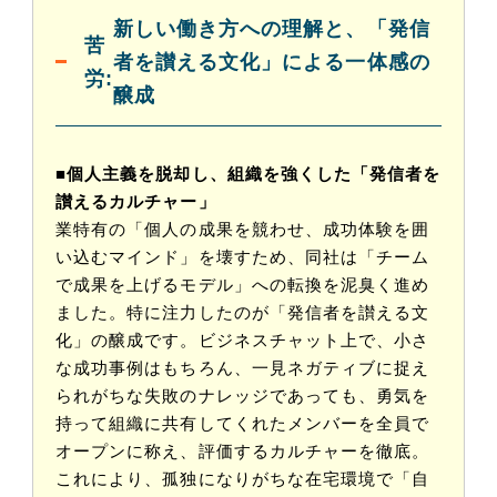
新しい働き方への理解と、「発信
苦
者を讃える文化」による一体感の
労:
醸成
■個人主義を脱却し、組織を強くした「発信者を
讃えるカルチャー」
業特有の「個人の成果を競わせ、成功体験を囲
い込むマインド」を壊すため、同社は「チーム
で成果を上げるモデル」への転換を泥臭く進め
ました。特に注力したのが「発信者を讃える文
化」の醸成です。ビジネスチャット上で、小さ
な成功事例はもちろん、一見ネガティブに捉え
られがちな失敗のナレッジであっても、勇気を
持って組織に共有してくれたメンバーを全員で
オープンに称え、評価するカルチャーを徹底。
これにより、孤独になりがちな在宅環境で「自