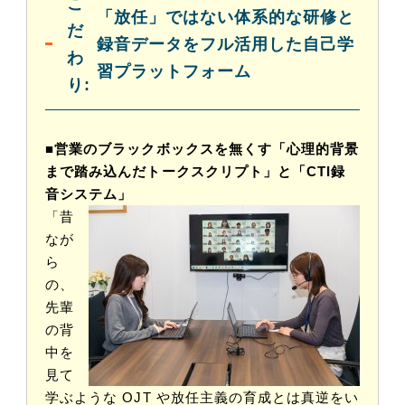
こ
「放任」ではない体系的な研修と
だ
録音データをフル活用した自己学
わ
習プラットフォーム
り:
■営業のブラックボックスを無くす「心理的背景
まで踏み込んだトークスクリプト」と「CTI録
音システム」
「昔
なが
ら
の、
先輩
の背
中を
見て
学ぶような OJT や放任主義の育成とは真逆をい