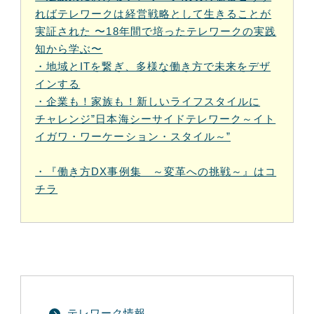
ればテレワークは経営戦略として生きることが
実証された 〜18年間で培ったテレワークの実践
知から学ぶ〜
・地域とITを繋ぎ、多様な働き方で未来をデザ
インする
・企業も！家族も！新しいライフスタイルに
チャレンジ”日本海シーサイドテレワーク～イト
イガワ・ワーケーション・スタイル～”
・『働き方DX事例集 ～変革への挑戦～』はコ
チラ
テレワーク情報