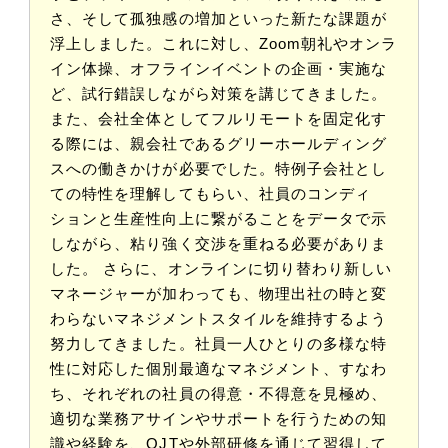
さ、そして孤独感の増加といった新たな課題が
浮上しました。これに対し、Zoom朝礼やオンラ
イン体操、オフラインイベントの企画・実施な
ど、試行錯誤しながら対策を講じてきました。
また、会社全体としてフルリモートを固定化す
る際には、親会社であるグリーホールディング
スへの働きかけが必要でした。特例子会社とし
ての特性を理解してもらい、社員のコンディ
ションと生産性向上に繋がることをデータで示
しながら、粘り強く交渉を重ねる必要がありま
した。 さらに、オンラインに切り替わり新しい
マネージャーが加わっても、物理出社の時と変
わらないマネジメントスタイルを維持するよう
努力してきました。社員一人ひとりの多様な特
性に対応した個別最適なマネジメント、すなわ
ち、それぞれの社員の得意・不得意を見極め、
適切な業務アサインやサポートを行うための知
識や経験を、OJTや外部研修を通じて習得して