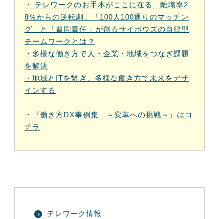
・ テレワークのお手本がここに在る 離職率2
8％からの逆転劇。「100人100通りのマッチン
グ」と「質問責任」が創るサイボウズの自律型
チームワークとは？
・多様な働き方で人・企業・地域をつなぎ課題
を解決
・地域とITを繋ぎ、多様な働き方で未来をデザ
インする
・『働き方DX事例集 ～変革への挑戦～』はコ
チラ
テレワーク情報