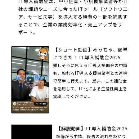
IT導入補助金は、中小企業・小規模事業者等が自
社の課題やニーズに合ったITツール（ソフトウエ
ア、サービス等）を導入する経費の一部を補助す
ることで、企業の業務効率化・売上アップをサ
ポート。
【
ショート動画
】
めっちゃ、簡単
にできた！
IT
導入補助金
2025
難しそうに思えるIT導入補助金の申請
も、頼れるIT導入支援事業者との連携
で
簡単に行えます。是非、この補助金
を活用して、IT化による生産性向上を
実現してください。
【解説動画】IT
導入補助金
2025
準備から申請、報告の流れをわかり