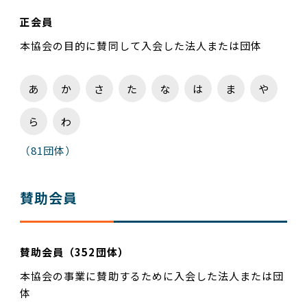
正会員
本協会の⽬的に賛同して⼊会した法⼈または団体
あ
か
さ
た
な
は
ま
や
ら
わ
（81団体）
賛助会員
賛助会員（352団体）
本協会の事業に賛助するために⼊会した法⼈または団
体