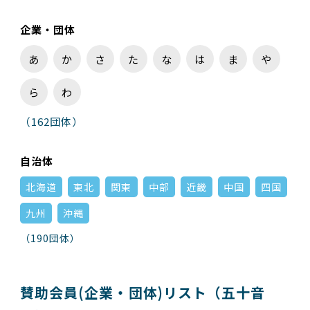
企業・団体
あ
か
さ
た
な
は
ま
や
ら
わ
（162団体）
⾃治体
北海道
東北
関東
中部
近畿
中国
四国
九州
沖縄
（190団体）
賛助会員(企業・団体)リスト
（五⼗⾳