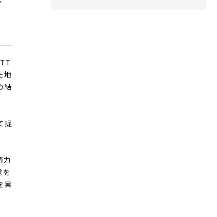
TT
た地
の結
て捉
精力
覚を
を実