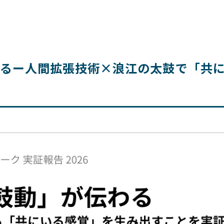
るー人間拡張技術×浪江の太鼓で「共