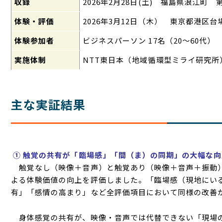
収録
2026年2月28日(土) 福島県浪江町 
体験・評価
2026年
3
月
12
日（木） 東京都港区
体験参加者
ビジネスパーソン
17
名（
20
〜
60
代）
実施体制
NTT東日本（地域循環型ミライ研究
主な実証結果
① 触覚の共有が「臨場感」「間（ま）の同期」の大幅な
触覚なし（映像＋音声）と触覚あり（映像＋音声＋振動
よる体験価値の向上を評価しました。「臨場感（現地にい
有」「感情の高まり」など全評価項目において同様の改善
身体感覚の共有が、映像・音声では代替できない「現場の