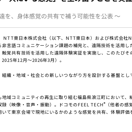
、
NTT
東日本株式会社（以下、
NTT
東日本）および株式会社
N
る非言語コミュニケーション課題の補完と、遠隔技術を活用し
、触覚共有技術を活用した遠隔体験実証を実施し、このたびそ
：
2025
年
12
月〜
2026
年
3
月）。
組織・地域・社会との新しいつながり方を設計する基盤とし
地域コミュニティの再生に取り組む福島県浪江町において、
®
収録（映像・音声・振動）。ドコモの
FEEL TECH
（他者の感
用いて東京会場で現地にいるかのような感覚を共有、体験評価