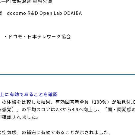
第一回 太鼓浪音 単独公演
台場
docomo R&D Open Lab ODAIBA
所）・ドコモ・日本テレワーク協会
向上に有効であることを確認
）の体験を比較した結果、有効回答者全員（
100%
）が触覚付
る感覚）」の平均スコアは
2.3
から
4.9
へ向上し、「間・同期感
が確認されました。
空気感」の補完に有効であることが示されました。