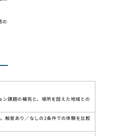
感の
ョン課題の補完と、場所を超えた地域との
験。触覚あり／なしの
2
条件での体験を比較