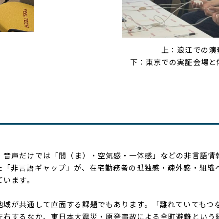
上：浪江での演
下：東京での実証会場と
音声だけでは「間（ま）・空気感・一体感」などの非言語情
た「非言語ギャップ」が、在宅勤務者の孤独感・疎外感・組織
ています。
域が共通して直面する課題でもあります。「離れていてもつ
左右するなか、東日本大震災・原発事故による全町避難という