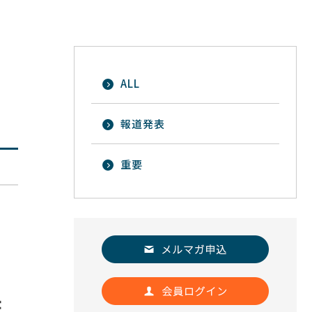
ALL
に
報道発表
重要