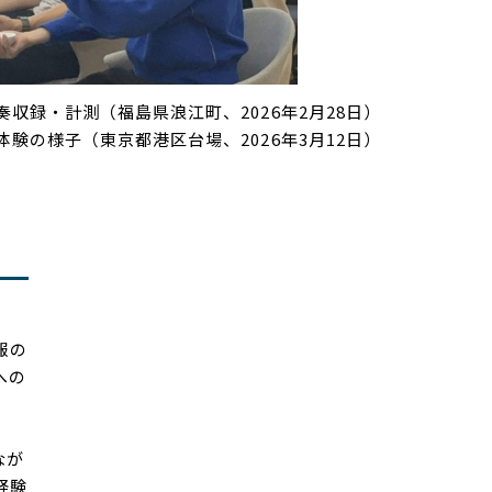
奏収録・計測（福島県浪江町、
2026
年
2
月
28
日）
体験の様子（東京都港区台場、
2026
年
3
月
12
日）
報の
への
なが
経験