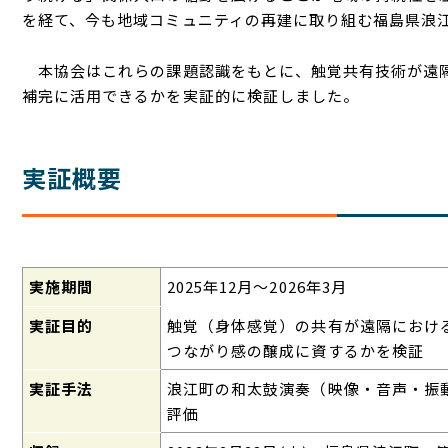
を経て、今も地域コミュニティの再建に取り組む福島県浪
本協会はこれらの課題認識をもとに、触覚共有技術が遠隔
補完に活用できるかを実証的に検証しました。
実証概要
実施期間
2025年
12
月〜
2026
年
3
月
実証目的
触覚（身体感覚）の共有が遠隔におけ
つながり感の醸成に資するかを検証
実証手法
浪江町の和太鼓演奏（映像・音声・振
評価