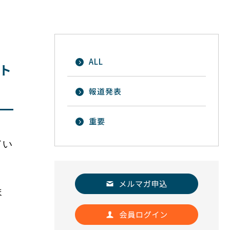
ALL
ト
報道発表
重要
てい
」
ま