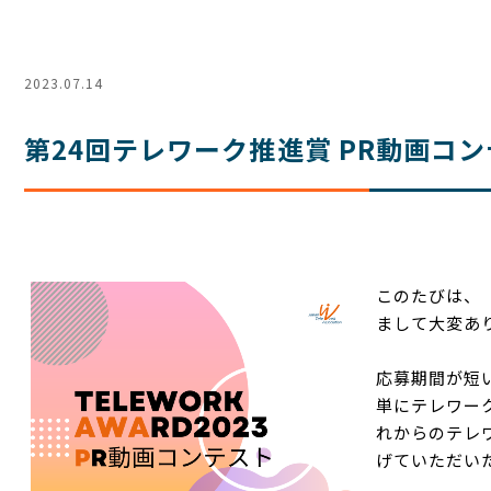
2023.07.14
第24回テレワーク推進賞 PR動画コ
このたびは、
まして大変あ
応募期間が短
単にテレワー
れからのテレ
げていただい