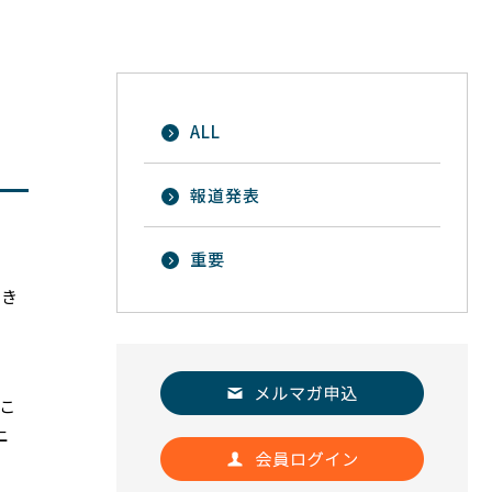
ALL
報道発表
重要
だき
。
こ
上