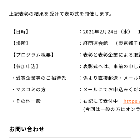
上記表彰の結果を受けて表彰式を開催します。
【日時】
：2021年2月24日（水） 1
【場所】
：経団連会館 （東京都千代
【プログラム概要】
：表彰と表彰企業による
【参加申込】
：表彰式へは、事前の申
・受賞企業等のご招待先
：係より直接郵送・メー
・マスコミの方
：メールにてお申込みく
・その他一般
：右記にて受付中
https:
(今回は一般の方はオンラ
お問い合わせ