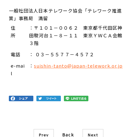
一般社団法人日本テレワーク協会「テレワーク推進
賞」事務局 満留
住
：〒１０１－００６２ 東京都千代田区神
所
田駿河台１－８－１１ 東京ＹＷＣＡ会館
３階
電話
： ０３－５５７７－４５７２
e-mai
：
suishin-tanto@japan-telework.or.jp
l
Back
Prev
Next