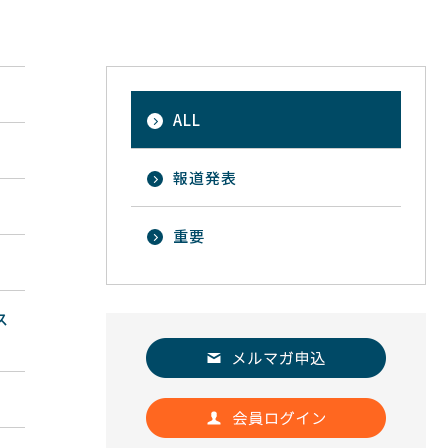
ALL
報道発表
重要
ス