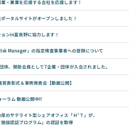
副業・兼業を応援する会社を応援します！
住ポータルサイトがオープンしました！
ョンin富良野に協力します！
Risk Manager」の指定検査事業者への登録について
・団体、賛助会員として7企業・団体が入会されました。
進賞表彰式＆事例発表会【動画公開】
ォーラム 動画公開中!!
動産のサテライト型シェアオフィス「Ｈ¹Ｔ」が、
ク施設認証プログラム」の認証を取得