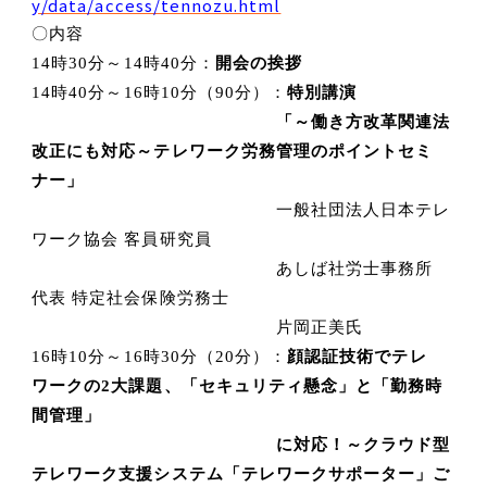
y/data/access/tennozu.html
〇内容
14
時
30
分～
14
時
40
分：
開会の挨拶
14
時
40
分～
16
時
10
分（
90
分）：
特別
講演
「～働き方改革関連法
改正にも対応～テレワーク労務管理のポイントセミ
ナー」
一般社団法人日本テレ
ワーク協会 客員研究員
あしば社労士事務所
代表 特定社会保険労務士
片岡正美氏
16
時
10
分～
16
時
30
分（
20
分）：
顔認証技術でテレ
ワークの
2
大課題、「セキュリティ懸念」と「勤務時
間管理」
に対応！
～クラウド型
テレワーク支援システム「テレワークサポーター」ご