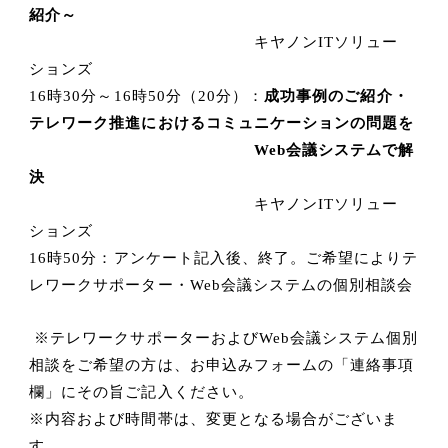
紹介～
キヤノン
IT
ソリュー
ションズ
16
時
30
分～
16
時
50
分（
20
分）：
成功事例のご紹介・
テレワーク推進におけるコミュニケーションの問題を
Web
会議システムで解
決
キヤノン
IT
ソリュー
ションズ
16
時
50
分：
アンケート記入後、終了。ご希望によりテ
レワークサポーター・
Web
会議システムの個別相談会
※テレワークサポーターおよび
Web
会議システム個別
相談をご希望の方は、お申込みフォームの「連絡事項
欄」にその旨ご記入ください。
※内容および時間帯は、変更となる場合がございま
す。