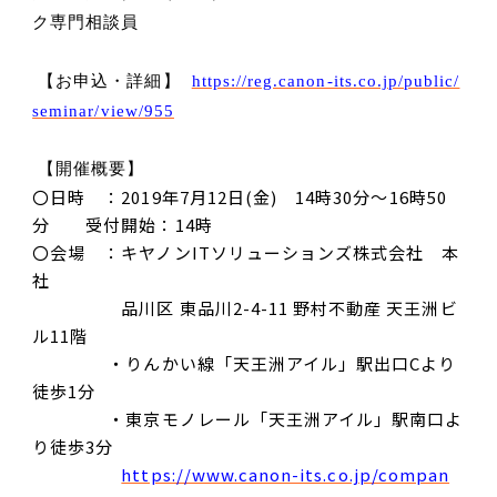
ク専門相談員
【お申込・詳細】
https://reg.canon-its.co.jp/public/
seminar/view/955
【開催概要】
〇日時 ：2019
年
7
月
12
日(金)
14
時
30
分～
16
時
50
分 受付開始：
14
時
〇会場 ：キヤノン
IT
ソリューションズ株式会社 本
社
品川区 東品川
2-4-11
野村不動産 天王洲ビ
ル
11
階
・りんかい線「天王洲アイル」駅出口
C
より
徒歩
1
分
・東京モノレール「天王洲アイル」駅南口よ
り徒歩
3
分
https://www.canon-its.co.jp/compan