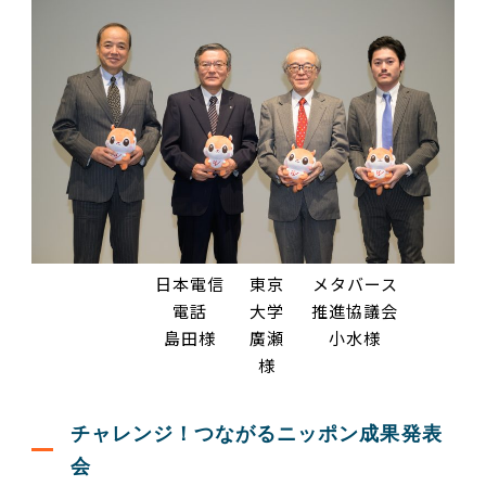
日本電信
東京
メタバース
電話
大学
推進協議会
島田様
廣瀬
小水様
様
チャレンジ！つながるニッポン成果発表
会