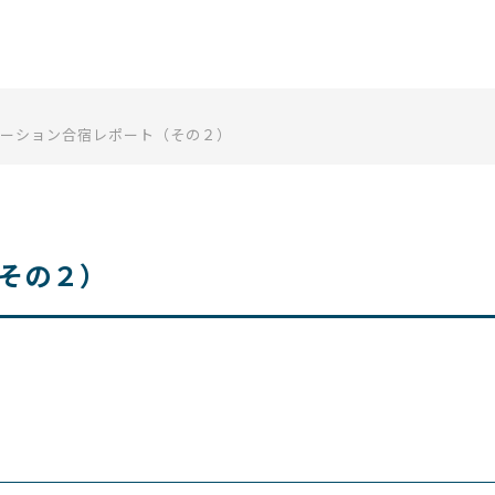
一般社団法人 日本テレワーク協
ーション合宿レポート（その２）
（その２）