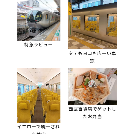
特急ラビュー
タテもヨコも広ーい車
窓
西武百貨店でゲットし
たお弁当
イエローで統一され
た社内